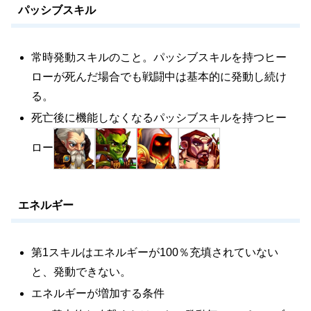
パッシブスキル
Cleaver
15
19
常時発動スキルのこと。パッシブスキルを持つヒー
Cornelius
12
15
ローが死んだ場合でも戦闘中は基本的に発動し続け
る。
30
Corvus
16
死亡後に機能しなくなるパッシブスキルを持つヒー
(10)
ロー
18
Dante
1
(5)
エネルギー
Daredevil
8
18
第1スキルはエネルギーが100％充填されていない
Dark Star
15
22
と、発動できない。
エネルギーが増加する条件
12
Dorian
19
(18)