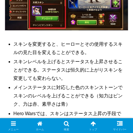
14
Helios
18
(1)
Isaac
Ishmael
20
スキンを変更すると、ヒーローとその使用するスキ
ルの見た目を変えることができる。
スキンレベルを上げるとステータスを上昇させるこ
Jet
8
12
とができる。ステータスは恒久的に上がりスキンを
変更しても変わらない。
Jhu
18
メインステータスに対応した色のスキンストーンで
スキンのレベルを上げることができる（知力はピン
Jorgen
14
20
ク、力は赤、素早さは青）
Hero Warsでは、スキンはステータス上昇の手段で
10.5
Judge
19.5
す。
(1)
メニュー
ホーム
検索
トップ
サイドバー