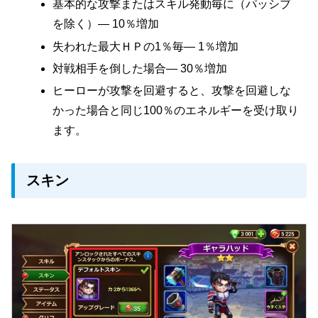
基本的な攻撃またはスキル発動毎に（パッシブ
を除く）— 10％増加
18
Elmir
(6)
失われた最大ＨＰの1％毎— 1％増加
対戦相手を倒した場合— 30％増加
Faceless
13
18
ヒーローが攻撃を回避すると、攻撃を回避しな
かった場合と同じ100％のエネルギーを受け取り
ます。
Fox
15
23.5
28
スキン
Galahad
20.5
(12)
Ginger
13.5
19
Heidi
11.5
19.5