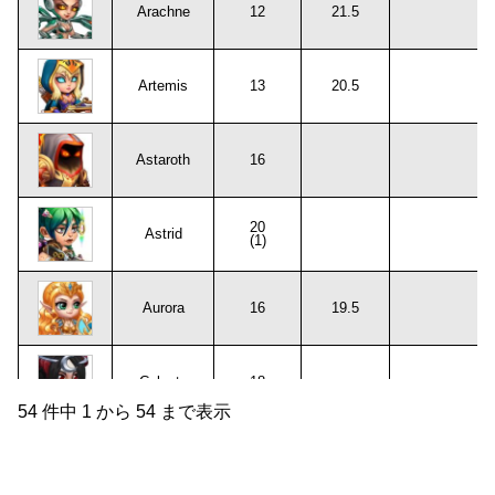
Arachne
12
21.5
Artemis
13
20.5
Astaroth
16
20
Astrid
(1)
Aurora
16
19.5
Celeste
18
54 件中 1 から 54 まで表示
Chabba
11.5