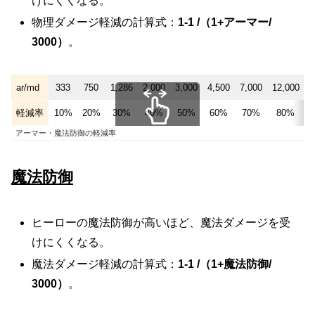
けにくくなる。
物理ダメージ軽減の計算式：
1-1 /（1+アーマー/
3000）
。
ar/md
333
750
1,286
2,000
3,000
4,500
7,000
12,000
2
軽減率
10%
20%
30%
40%
50%
60%
70%
80%
アーマー・魔法防御の軽減率
スクロールできます
魔法防御
ヒーローの魔法防御が高いほど、魔法ダメージを受
けにくくなる。
魔法ダメージ軽減の計算式：
1-1 /（1+魔法防御/
3000）
。