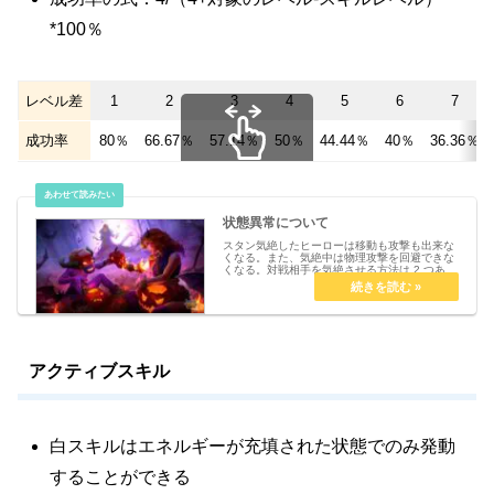
*100％
レベル差
1
2
3
4
5
6
7
成功率
80％
66.67％
57.14％
50％
44.44％
40％
36.36％
スクロールできます
状態異常について
スタン気絶したヒーローは移動も攻撃も出来な
くなる。また、気絶中は物理攻撃を回避できな
くなる。対戦相手を気絶させる方法は 2 つあり
ます。1 回の攻撃で相手の最大体力の 20% を
超えるダメージを与える。(1秒スタン)スタンを
付与するスキルを...
アクティブスキル
白スキルはエネルギーが充填された状態でのみ発動
することができる